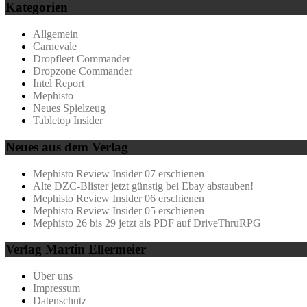
Kategorien
Allgemein
Carnevale
Dropfleet Commander
Dropzone Commander
Intel Report
Mephisto
Neues Spielzeug
Tabletop Insider
Neues aus dem Verlag
Mephisto Review Insider 07 erschienen
Alte DZC-Blister jetzt günstig bei Ebay abstauben!
Mephisto Review Insider 06 erschienen
Mephisto Review Insider 05 erschienen
Mephisto 26 bis 29 jetzt als PDF auf DriveThruRPG
Verlag Martin Ellermeier
Über uns
Impressum
Datenschutz