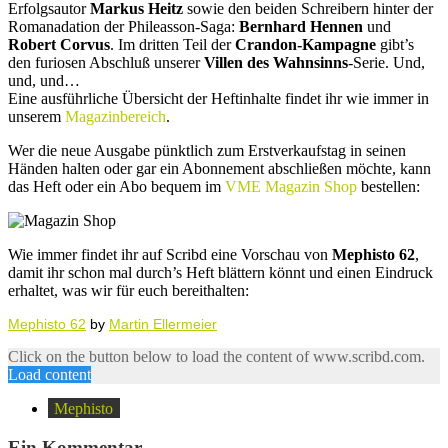
Erfolgsautor
Markus Heitz
sowie den beiden Schreibern hinter der
Romanadation der Phileasson-Saga:
Bernhard Hennen
und
Robert Corvus
. Im dritten Teil der
Crandon-Kampagne
gibt’s
den furiosen Abschluß unserer
Villen des Wahnsinns
-Serie. Und,
und, und…
Eine ausführliche Übersicht der Heftinhalte findet ihr wie immer in
unserem
Magazinbereich
.
Wer die neue Ausgabe pünktlich zum Erstverkaufstag in seinen
Händen halten oder gar ein Abonnement abschließen möchte, kann
das Heft oder ein Abo bequem im
VME Magazin Shop
bestellen:
Wie immer findet ihr auf Scribd eine Vorschau von
Mephisto 62
,
damit ihr schon mal durch’s Heft blättern könnt und einen Eindruck
erhaltet, was wir für euch bereithalten:
Mephisto 62
by
Martin Ellermeier
Click on the button below to load the content of www.scribd.com.
Load content
Mephisto
Ein Kommentar