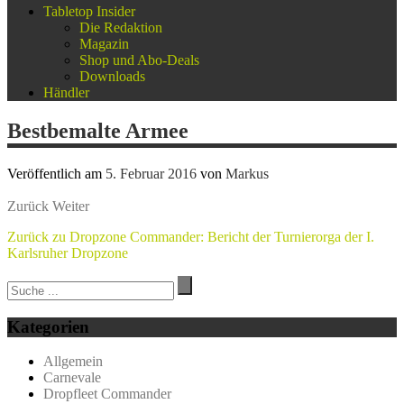
Tabletop Insider
Die Redaktion
Magazin
Shop und Abo-Deals
Downloads
Händler
Bestbemalte Armee
Veröffentlich am
5. Februar 2016
von
Markus
Zurück
Weiter
Zurück zu Dropzone Commander: Bericht der Turnierorga der I.
Karlsruher Dropzone
Kategorien
Allgemein
Carnevale
Dropfleet Commander