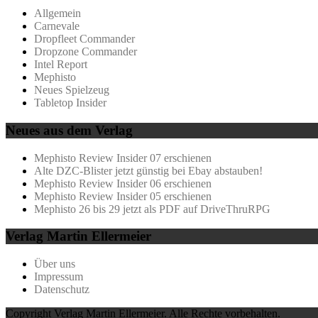
Allgemein
Carnevale
Dropfleet Commander
Dropzone Commander
Intel Report
Mephisto
Neues Spielzeug
Tabletop Insider
Neues aus dem Verlag
Mephisto Review Insider 07 erschienen
Alte DZC-Blister jetzt günstig bei Ebay abstauben!
Mephisto Review Insider 06 erschienen
Mephisto Review Insider 05 erschienen
Mephisto 26 bis 29 jetzt als PDF auf DriveThruRPG
Verlag Martin Ellermeier
Über uns
Impressum
Datenschutz
Copyright Verlag Martin Ellermeier. Alle Rechte vorbehalten.