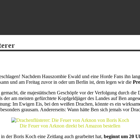
terer
eschlagen! Nachdem Hauszombie Ewald und eine Horde Fans ihn lange b
kann und am Freitag zuvor in oder um Berlin ist, dem legen wir die
Pre
 gemacht, die majestätischen Geschöpfe vor der Verfolgung durch die Dr
Als der am meisten gefürchtete Kopfgeldjäger des Landes auf Ben angeset
fnung: Im Ewigen Eis, bei den weißen Drachen, könnte es ein wirksame
s besonders grausam. Andererseits: Wann hätte Ben sich jemals vor Dra
Die Feuer von Arknon direkt bei Amazon bestellen
n der Boris Koch eine Zeitlang auch gearbeitet hat,
beginnt um 20 U