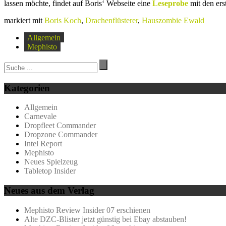
lassen möchte, findet auf Boris‘ Webseite eine
Leseprobe
mit den er
markiert mit
Boris Koch
,
Drachenflüsterer
,
Hauszombie Ewald
Allgemein
Mephisto
Kategorien
Allgemein
Carnevale
Dropfleet Commander
Dropzone Commander
Intel Report
Mephisto
Neues Spielzeug
Tabletop Insider
Neues aus dem Verlag
Mephisto Review Insider 07 erschienen
Alte DZC-Blister jetzt günstig bei Ebay abstauben!