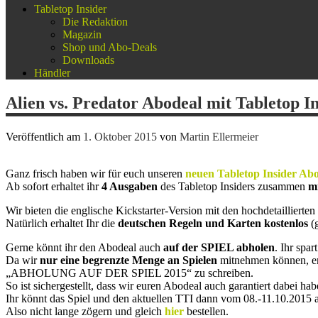
Tabletop Insider
Die Redaktion
Magazin
Shop und Abo-Deals
Downloads
Händler
Alien vs. Predator Abodeal mit Tabletop I
Veröffentlich am
1. Oktober 2015
von
Martin Ellermeier
Ganz frisch haben wir für euch unseren
neuen Tabletop Insider Ab
Ab sofort erhaltet ihr
4 Ausgaben
des Tabletop Insiders zusammen
mi
Wir bieten die englische Kickstarter-Version mit den hochdetaillierten
Natürlich erhaltet Ihr die
deutschen Regeln und Karten kostenlos
(g
Gerne könnt ihr den Abodeal auch
auf der SPIEL abholen
. Ihr spa
Da wir
nur eine begrenzte Menge an Spielen
mitnehmen können, emp
„ABHOLUNG AUF DER SPIEL 2015“ zu schreiben.
So ist sichergestellt, dass wir euren Abodeal auch garantiert dabei hab
Ihr könnt das Spiel und den aktuellen TTI dann vom 08.-11.10.2015 
Also nicht lange zögern und gleich
hier
bestellen.