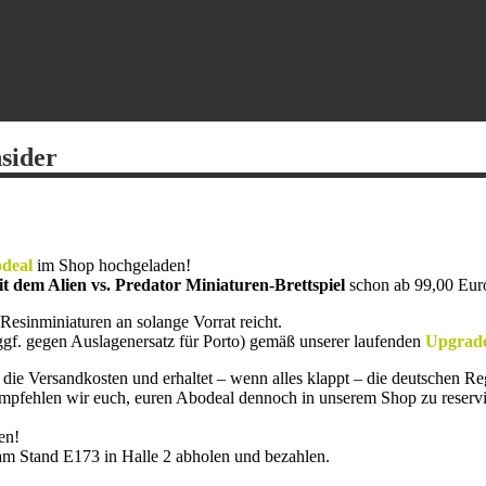
nsider
odeal
im Shop hochgeladen!
t dem Alien vs. Predator Miniaturen-Brettspiel
schon ab 99,00 Euro
 Resinminiaturen an solange Vorrat reicht.
gf. gegen Auslagenersatz für Porto) gemäß unserer laufenden
Upgrade
rt die Versandkosten und erhaltet – wenn alles klappt – die deutschen R
fehlen wir euch, euren Abodeal dennoch in unserem Shop zu reservier
en!
am Stand E173 in Halle 2 abholen und bezahlen.