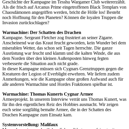
Geschichte der Kampagne im Tesshu Wargamer Club weitererzählt.
Als die frisch auf Arcanus Prime eingetroffenen Black Templars von
Chaosdämonen angegriffen werden, bricht die Hölle los! Besteht
noch Hoffnung für den Planeten? Können die loyalen Truppen die
Invasion zurückschlagen?
Warmachine: Der Schatten des Drachen
Kampagne. Sergeant Fletcher zog frustriert an seiner Zigarre.
Anscheinend war das Kraut feucht geworden, kein Wunder bei dem
miserablen Wetter, das schon seit Tagen herrschte. Die ganze
Ausrüstung war feucht und klamm und die kalten Winde, die aus
dem Norden über den kleinen Außenposten hinweg fegten
verbesserte die Situation auch nicht grade.
In dieser Kampagne müssen sich Cygnars Grenztruppen gegen die
Kreaturen der Legion of Everblight erwehren. Wir liefern zudem
Anmerkungen, wie die Kampagne ohne großen Aufwand auch für
alle anderen Warmachine und Hordes Fraktionen spielbar ist.
Warmachine: Thomas Kunerts Cygnar Armee
Armeeprojekt. In unserem Interview verrät uns Thomas Kunert, was
für ihn den eigentlichen Reiz des Hobbies ausmacht. Wir zeigen
euch seine sorgfältig bemalte Armee, die in der Schatten des
Drachen Kampagne zum Einsatz kam.
Systemvorstellung: Malifaux