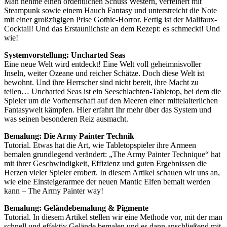
Man nehme einen ordentlichen Schuss Western, verfeinert mit
Steampunk sowie einem Hauch Fantasy und unterstreicht die Note
mit einer großzügigen Prise Gothic-Horror. Fertig ist der Malifaux-
Cocktail! Und das Erstaunlichste an dem Rezept: es schmeckt! Und
wie!
Systemvorstellung: Uncharted Seas
Eine neue Welt wird entdeckt! Eine Welt voll geheimnisvoller
Inseln, weiter Ozeane und reicher Schätze. Doch diese Welt ist
bewohnt. Und ihre Herrscher sind nicht bereit, ihre Macht zu
teilen… Uncharted Seas ist ein Seeschlachten-Tabletop, bei dem die
Spieler um die Vorherrschaft auf den Meeren einer mittelalterlichen
Fantasywelt kämpfen. Hier erfahrt Ihr mehr über das System und
was seinen besonderen Reiz ausmacht.
Bemalung: Die Army Painter Technik
Tutorial. Etwas hat die Art, wie Tabletopspieler ihre Armeen
bemalen grundlegend verändert: „The Army Painter Technique“ hat
mit ihrer Geschwindigkeit, Effizienz und guten Ergebnissen die
Herzen vieler Spieler erobert. In diesem Artikel schauen wir uns an,
wie eine Einsteigerarmee der neuen Mantic Elfen bemalt werden
kann – The Army Painter way!
Bemalung: Geländebemalung & Pigmente
Tutorial. In diesem Artikel stellen wir eine Methode vor, mit der man
schnell und effektiv Gelände bemalen und es dann anschließend mit